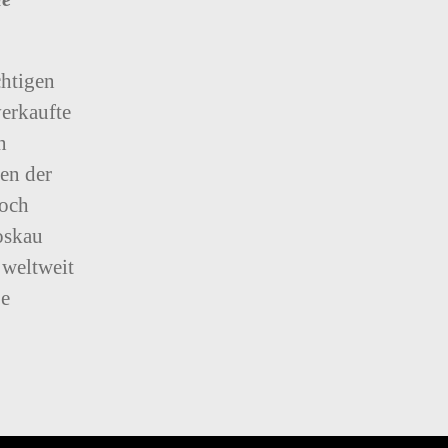
chtigen
erkaufte
n
en der
noch
oskau
 weltweit
je