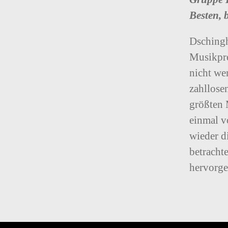
Besten, 
Dschingh
Musikpre
nicht we
zahllose
größten 
einmal v
wieder d
betracht
hervorge