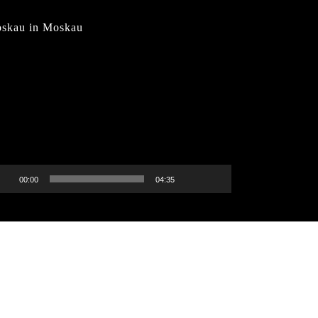
skau in Moskau
deo-
ayer
00:00
04:35
Facebook
Instagram
YouTube
Vk
Vimeo