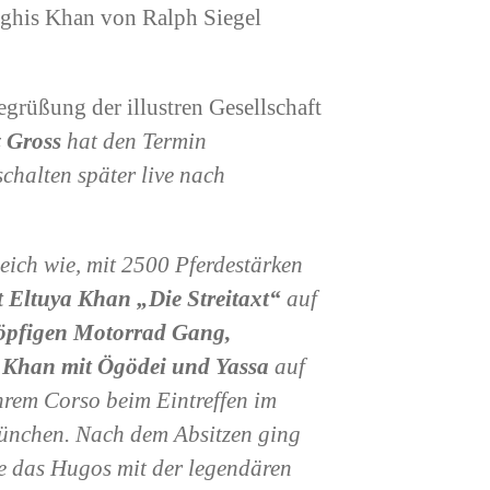
ghis Khan von Ralph Siegel
grüßung der illustren Gesellschaft
z Gross
hat den Termin
schalten später live nach
ich wie, mit 2500 Pferdestärken
t Eltuya Khan „Die Streitaxt“
auf
öpfigen Motorrad Gang,
i Khan mit Ögödei und Yassa
auf
ihrem Corso beim Eintreffen im
ünchen. Nach dem Absitzen ging
e das Hugos mit der legendären