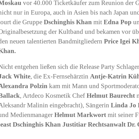
Moskau
vor 40.000 Ticketkäufer zum Reunion der 
nicht nur in Europa, auch in Asien bis nach Japan u
tourt die Gruppe
Dschinghis Khan
mit
Edna Pop
u
Originalbesetzung der Kultband und bekamen vor üb
den neuen talentierten Bandmitgliedern
Price Igei K
Khan.
Nicht entgehen ließen sich die Release Party Schlage
Jack White
, die Ex-Fernsehärztin
Antje-Katrin K
Alexandra Polzin
kam mit Mann und Sportmoderat
Ballack
, Artdeco Kosmetik Chef
Helmut Baurecht
m
Aleksandr Malinin eingebracht), Sängerin
Linda Jo 
und Medienmanager
Helmut Markwort
mit seiner F
least Dschinghis Khan Justitiar Rechtsanwalt
Dr. 