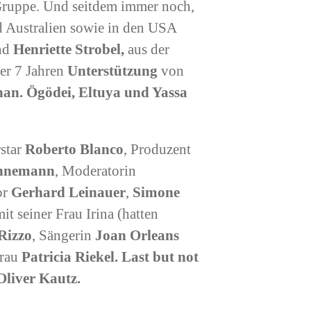
Gruppe. Und seitdem immer noch,
nd Australien sowie in den USA
nd
Henriette Strobel,
aus der
er 7 Jahren
Unterstützung
von
han. Ögödei, Eltuya und Yassa
rstar
Roberto Blanco
, Produzent
ühnemann
, Moderatorin
or
Gerhard Leinauer
,
Simone
it seiner Frau Irina (hatten
Rizzo
, Sängerin
Joan Orleans
rau
Patricia Riekel.
Last but not
Oliver Kautz.