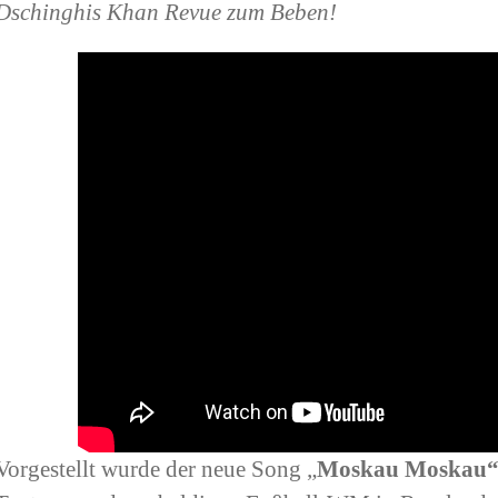
Dschinghis Khan Revue zum Beben!
Vorgestellt wurde der neue Song „
Moskau Moskau