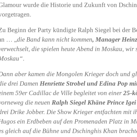
Glamour wurde die Historie und Zukunft von Dschin
vorgetragen.
Zu Beginn der Party kündigte Ralph Siegel bei der Be
an … „
die Band kann nicht kommen
, Manager Hein
verwechselt, die spielen heute Abend in Moskau, wir 
Moskau“.
Dann aber kamen die Mongolen Krieger doch und gle
die drei Damen
Henriette Strobel und Edina Pop mi
einem 59er Cadillac de Ville begleitet von einer
25-k
vorneweg die neuen
Ralph Siegel Khäne Prince Ige
drei Drike Jobber. Die Show Krieger entfachten mit 
Hugos ein Erdbeben auf den Promenaden Platz in M
es gleich auf die Bühne und Dschinghis Khan bracht