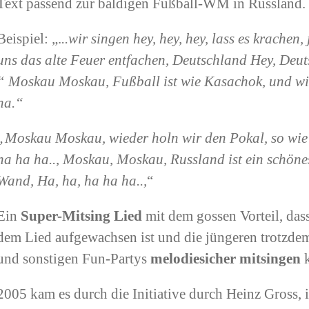
Text passend zur baldigen Fußball-WM in Russland.
Beispiel: „.
..wir singen hey, hey, hey, lass es krachen,
uns das alte Feuer entfachen, Deutschland Hey, Deut
“ Moskau Moskau, Fußball ist wie Kasachok, und wir
ha.“
„Moskau Moskau, wieder holn wir den Pokal, so wie 
ha ha ha.., Moskau, Moskau, Russland ist ein schönes
Wand, Ha, ha, ha ha ha..,
“
Ein
Super-Mitsing Lied
mit dem gossen Vorteil, dass
dem Lied aufgewachsen ist und die jüngeren trotzd
und sonstigen Fun-Partys
melodiesicher mitsingen
2005 kam es durch die Initiative durch Heinz Gross, 