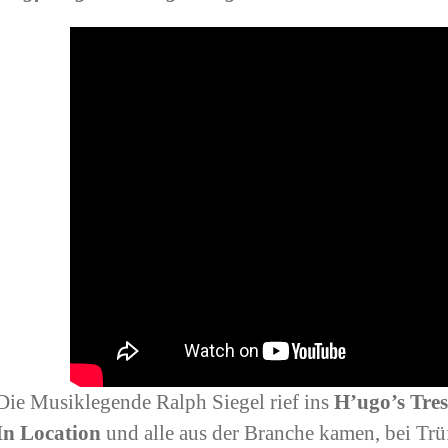
Die Musiklegende Ralph Siegel rief ins
H’ugo’s Tre
In Location
und alle aus der Branche kamen, bei Trü