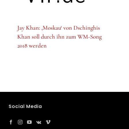
Jay Khan: ‚Moskau‘ von Dschinghis
Khan soll durch ihn zum WM-Song
2018 werden
Social Media