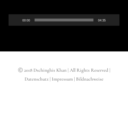
00:00
04:35
Ⓒ 2018 Dschinghis Khan | All Rights Reserved |
Datenschutz
|
Impressum
|
Bildnachweise
Facebook
Instagram
YouTube
Vk
Vimeo