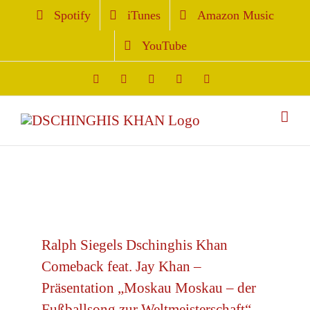
Zum
Spotify
iTunes
Amazon Music
Inhalt
YouTube
springen
Facebook
Instagram
YouTube
Vk
Vimeo
Ralph Siegels Dschinghis Khan
Comeback feat. Jay Khan –
Präsentation „Moskau Moskau – der
Fußballsong zur Weltmeisterschaft“ –